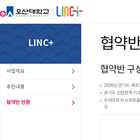
협약반
LINC+
협약반 구
사업개요
2030년 경기도 제조
추진내용
경기도 산업정책 기조
우리대학의 사회맞춤형
협약반 현황
성