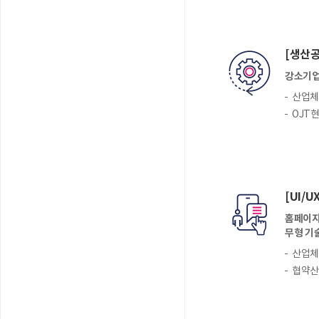
[생산
강소기업
산업체,
OJT
[UI
홈페이지 
무형 기
산업체,
협약산