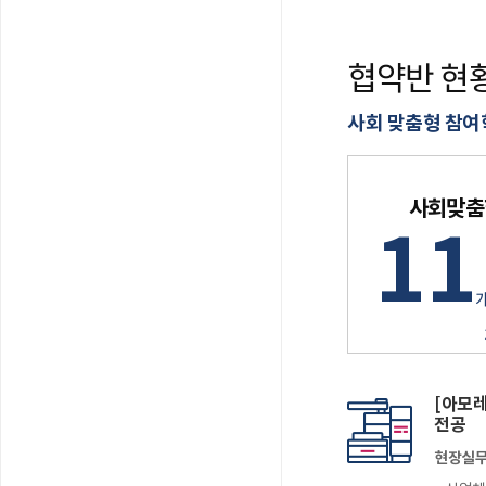
협약반 현
사회 맞춤형 참여
사회맞춤
11
개
개
[아모
전공
현장실무