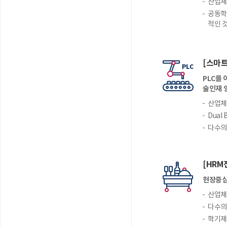
산업체,
공동학
적인 
[스마
PLC를
술인재 
산업체,
Dual
다수의
[HR
현장중심
산업체,
다수의
학기제