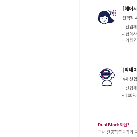
[헤어
탄력적 
산업체,
협약산
역량 
[빅데
4차 산
산업체,
100
Dual Block제란?
교내 전공집중교육과 교